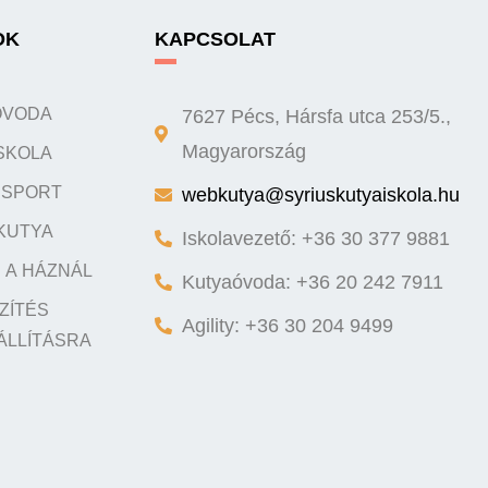
OK
KAPCSOLAT
ÓVODA
7627 Pécs, Hársfa utca 253/5.,
SKOLA
Magyarország
Y SPORT
webkutya@syriuskutyaiskola.hu
KUTYA
Iskolavezető: +36 30 377 9881
 A HÁZNÁL
Kutyaóvoda: +36 20 242 7911
ZÍTÉS
Agility: +36 30 204 9499
ÁLLÍTÁSRA