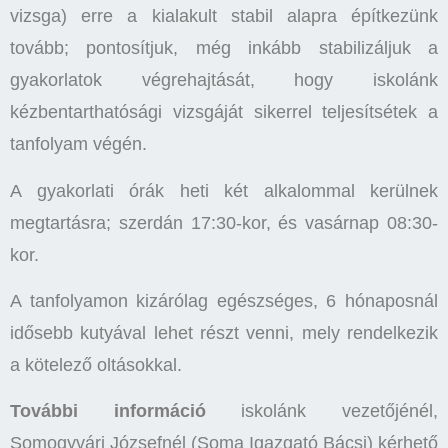
vizsga) erre a kialakult stabil alapra építkezünk
tovább; pontosítjuk, még inkább stabilizáljuk a
gyakorlatok végrehajtását, hogy iskolánk
kézbentarthatósági vizsgáját sikerrel teljesítsétek a
tanfolyam végén.
A gyakorlati órák heti két alkalommal kerülnek
megtartásra; szerdán 17:30-kor, és vasárnap 08:30-
kor.
A tanfolyamon kizárólag egészséges, 6 hónaposnál
idősebb kutyával lehet részt venni, mely rendelkezik
a kötelező oltásokkal.
További információ
iskolánk vezetőjénél,
Somogyvári Józsefnél (Soma Igazgató Bácsi) kérhető