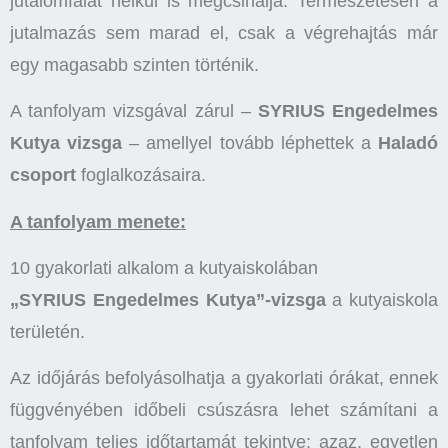
jutalomfalat nélkül is megcsinálja. Természetesen a
jutalmazás sem marad el, csak a végrehajtás már
egy magasabb szinten történik.
A tanfolyam vizsgával zárul –
SYRIUS Engedelmes
Kutya vizsga
– amellyel tovább léphettek a
Haladó
csoport
foglalkozásaira.
A tanfolyam menete:
10 gyakorlati alkalom a kutyaiskolában
„SYRIUS Engedelmes Kutya”-vizsga
a kutyaiskola
területén.
Az időjárás befolyásolhatja a gyakorlati órákat, ennek
függvényében időbeli csúszásra lehet számítani a
tanfolyam teljes időtartamát tekintve; azaz, egyetlen