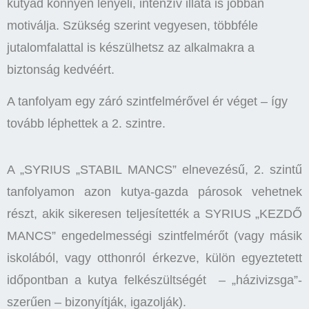
kutyád könnyen lenyeli, intenzív illata is jobban
motiválja. Szükség szerint vegyesen, többféle
jutalomfalattal is készülhetsz az alkalmakra a
biztonság kedvéért.
A tanfolyam egy záró szintfelmérővel ér véget – így
tovább léphettek a 2. szintre.
A „SYRIUS „STABIL MANCS” elnevezésű, 2. szintű
tanfolyamon azon kutya-gazda párosok vehetnek
részt, akik sikeresen teljesítették a SYRIUS „KEZDŐ
MANCS” engedelmességi szintfelmérőt (vagy másik
iskolából, vagy otthonról érkezve, külön egyeztetett
időpontban a kutya felkészültségét – „házivizsga”-
szerűen – bizonyítják, igazolják).