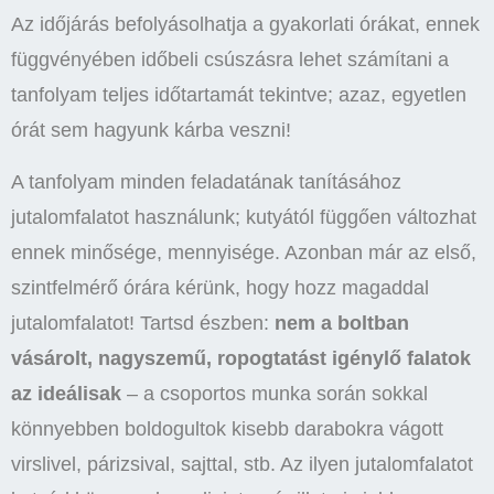
Az időjárás befolyásolhatja a gyakorlati órákat, ennek
függvényében időbeli csúszásra lehet számítani a
tanfolyam teljes időtartamát tekintve; azaz, egyetlen
órát sem hagyunk kárba veszni!
A tanfolyam minden feladatának tanításához
jutalomfalatot használunk; kutyától függően változhat
ennek minősége, mennyisége. Azonban már az első,
szintfelmérő órára kérünk, hogy hozz magaddal
jutalomfalatot! Tartsd észben:
nem a boltban
vásárolt, nagyszemű, ropogtatást igénylő falatok
az ideálisak
– a csoportos munka során sokkal
könnyebben boldogultok kisebb darabokra vágott
virslivel, párizsival, sajttal, stb. Az ilyen jutalomfalatot