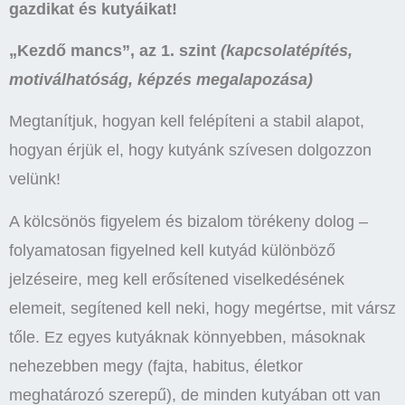
gazdikat és kutyáikat!
„Kezdő mancs”, az 1. szint
(kapcsolatépítés,
motiválhatóság, képzés megalapozása)
Megtanítjuk, hogyan kell felépíteni a stabil alapot,
hogyan érjük el, hogy kutyánk szívesen dolgozzon
velünk!
A kölcsönös figyelem és bizalom törékeny dolog –
folyamatosan figyelned kell kutyád különböző
jelzéseire, meg kell erősítened viselkedésének
elemeit, segítened kell neki, hogy megértse, mit vársz
tőle. Ez egyes kutyáknak könnyebben, másoknak
nehezebben megy (fajta, habitus, életkor
meghatározó szerepű), de minden kutyában ott van