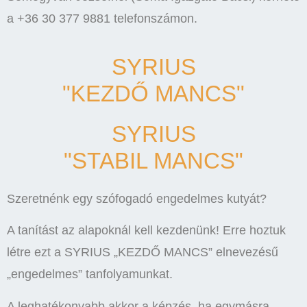
a +36 30 377 9881 telefonszámon.
SYRIUS
"KEZDŐ MANCS"
SYRIUS
"STABIL MANCS"
Szeretnénk egy szófogadó engedelmes kutyát?
A tanítást az alapoknál kell kezdenünk! Erre hoztuk
létre ezt a SYRIUS „KEZDŐ MANCS” elnevezésű
„engedelmes” tanfolyamunkat.
A leghatékonyabb akkor a képzés, ha egymásra