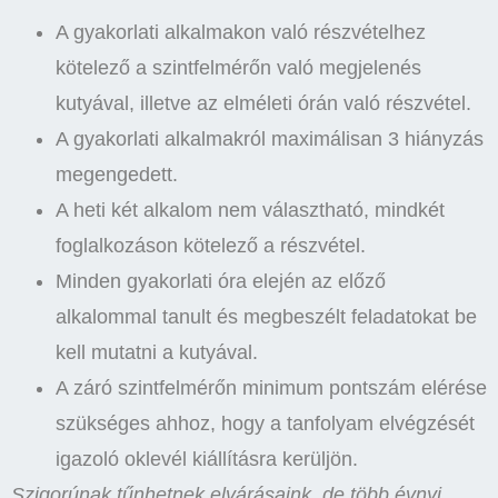
A gyakorlati alkalmakon való részvételhez
kötelező a szintfelmérőn való megjelenés
kutyával, illetve az elméleti órán való részvétel.
A gyakorlati alkalmakról maximálisan 3 hiányzás
megengedett.
A heti két alkalom nem választható, mindkét
foglalkozáson kötelező a részvétel.
Minden gyakorlati óra elején az előző
alkalommal tanult és megbeszélt feladatokat be
kell mutatni a kutyával.
A záró szintfelmérőn minimum pontszám elérése
szükséges ahhoz, hogy a tanfolyam elvégzését
igazoló oklevél kiállításra kerüljön.
Szigorúnak tűnhetnek elvárásaink, de több évnyi