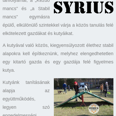
tanfolyamai, a „Kezdő
mancs” és „a Stabil
mancs” egymásra
épülő, elkülönülő szintekkel várja a közös tanulás felé
elkötelezett gazdákat és kutyáikat.
A kutyával való közös, kiegyensúlyozott élethez stabil
alapokra kell építkeznünk, melyhez elengedhetetlen
egy kitartó gazda és egy gazdája felé figyelmes
kutya.
Kutyánk tanításának
alapja az
együttműködés,
legyen szó
engedelmességi