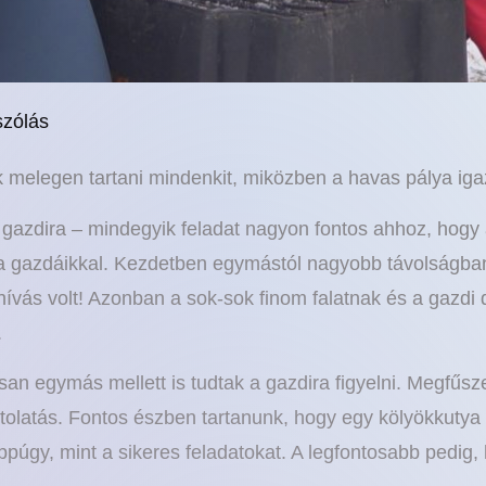
szólás
 melegen tartani mindenkit, miközben a havas pálya iga
a gazdira – mindegyik feladat nagyon fontos ahhoz, hogy
 gazdáikkal. Kezdetben egymástól nagyobb távolságban 
hívás volt! Azonban a sok-sok finom falatnak és a gazd
.
an egymás mellett is tudtak a gazdira figyelni. Megfűs
s, tolatás. Fontos észben tartanunk, hogy egy kölyökkuty
ppúgy, mint a sikeres feladatokat. A legfontosabb pedig,