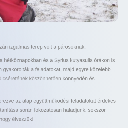
zán izgalmas terep volt a párosoknak.
 a hétköznapokban és a Syrius kutyasulis órákon is
gyakorolták a feladatokat, majd egyre közelebb
i dicséretének köszönhetően könnyedén és
zerezve az alap együttműködési feladatokat érdekes
a tanítása során fokozatosan haladjunk, sokszor
 hogy élvezzük!