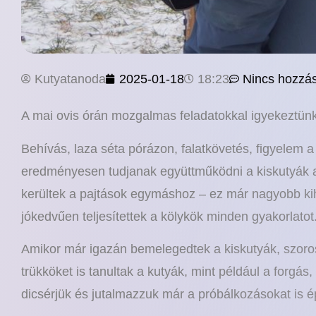
Kutyatanoda
2025-01-18
18:23
Nincs hozzá
A mai ovis órán mozgalmas feladatokkal igyekeztünk
Behívás, laza séta pórázon, falatkövetés, figyelem 
eredményesen tudjanak együttműködni a kiskutyák a
kerültek a pajtások egymáshoz – ez már nagyobb ki
jókedvűen teljesítettek a kölykök minden gyakorlatot
Amikor már igazán bemelegedtek a kiskutyák, szoros
trükköket is tanultak a kutyák, mint például a forgá
dicsérjük és jutalmazzuk már a próbálkozásokat is é