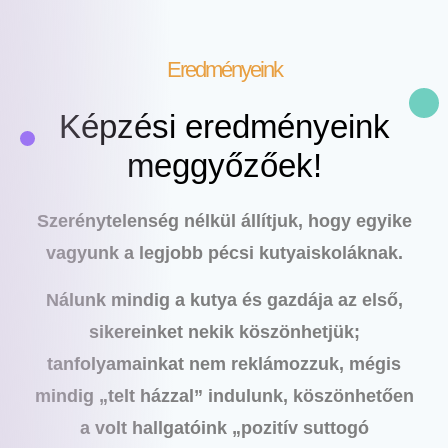
Eredményeink
Képzési eredményeink
meggyőzőek!
Szerénytelenség nélkül állítjuk, hogy egyike
vagyunk a legjobb pécsi kutyaiskoláknak.
Nálunk mindig a kutya és gazdája az első,
sikereinket nekik köszönhetjük;
tanfolyamainkat nem reklámozzuk, mégis
mindig „telt házzal” indulunk, köszönhetően
a volt hallgatóink „pozitív suttogó