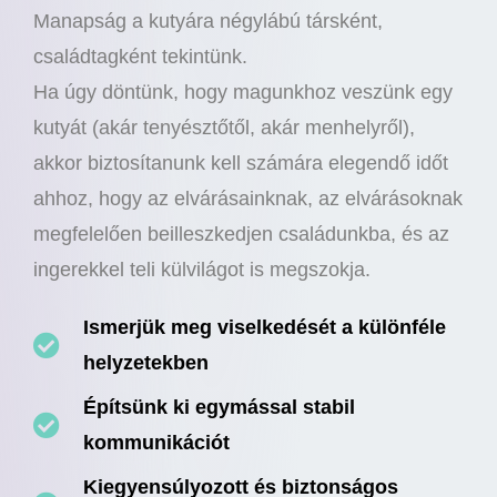
Manapság a kutyára négylábú társként,
családtagként tekintünk.
Ha úgy döntünk, hogy magunkhoz veszünk egy
kutyát (akár tenyésztőtől, akár menhelyről),
akkor biztosítanunk kell számára elegendő időt
ahhoz, hogy az elvárásainknak, az elvárásoknak
megfelelően beilleszkedjen családunkba, és az
ingerekkel teli külvilágot is megszokja.
Ismerjük meg viselkedését a különféle
helyzetekben
Építsünk ki egymással stabil
kommunikációt
Kiegyensúlyozott és biztonságos