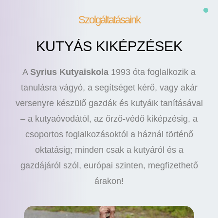
Szolgáltatásaink
KUTYÁS KIKÉPZÉSEK
A
Syrius Kutyaiskola
1993 óta foglalkozik a
tanulásra vágyó, a segítséget kérő, vagy akár
versenyre készülő gazdák és kutyáik tanításával
– a kutyaóvodától, az őrző-védő kiképzésig, a
csoportos foglalkozásoktól a háznál történő
oktatásig; minden csak a kutyáról és a
gazdájáról szól, európai szinten, megfizethető
árakon!