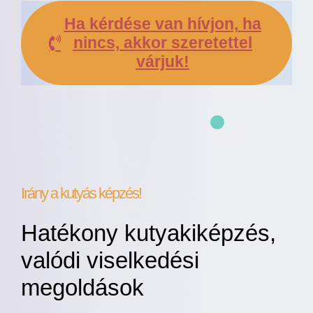
Ha kérdése van hívjon, ha
nincs, akkor szeretettel
várjuk!
Irány a kutyás képzés!
Hatékony kutyakiképzés,
valódi viselkedési
megoldások