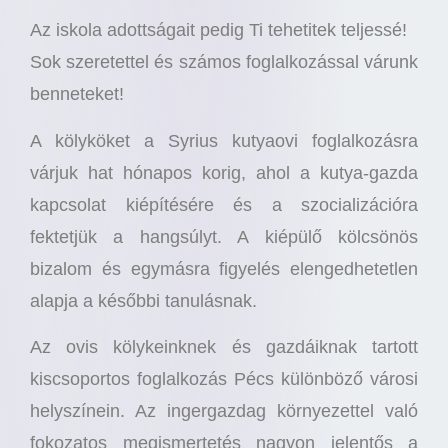
Az iskola adottságait pedig Ti tehetitek teljessé!
Sok szeretettel és számos foglalkozással várunk
benneteket!
A kölyköket a Syrius kutyaovi foglalkozásra
várjuk hat hónapos korig, ahol a kutya-gazda
kapcsolat kiépítésére és a szocializációra
fektetjük a hangsúlyt. A kiépülő kölcsönös
bizalom és egymásra figyelés elengedhetetlen
alapja a későbbi tanulásnak.
Az ovis kölykeinknek és gazdáiknak tartott
kiscsoportos foglalkozás Pécs különböző városi
helyszínein. Az ingergazdag környezettel való
fokozatos megismertetés nagyon jelentős a