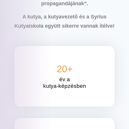
propagandájának”.
A kutya, a kutyavezető és a Syrius
Kutyaiskola együtt sikerre vannak ítélve!
20
+
év a
kutya-képzésben