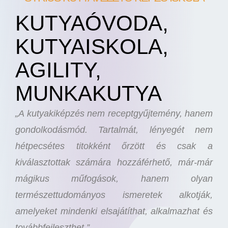
KUTYAÓVODA,
KUTYAISKOLA,
AGILITY,
MUNKAKUTYA
„A kutyakiképzés nem receptgyűjtemény, hanem
gondolkodásmód. Tartalmát, lényegét nem
hétpecsétes titokként őrzött és csak a
kiválasztottak számára hozzáférhető, már-már
mágikus műfogások, hanem olyan
természettudományos ismeretek alkotják,
amelyeket mindenki elsajátíthat, alkalmazhat és
továbbfejleszthet.”