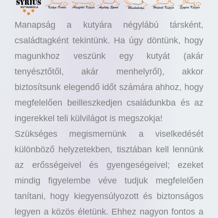
Manapság a kutyára négylábú társként,
családtagként tekintünk. Ha úgy döntünk, hogy
magunkhoz veszünk egy kutyát (akár
tenyésztőtől, akár menhelyről), akkor
biztosítsunk elegendő időt számára ahhoz, hogy
megfelelően beilleszkedjen családunkba és az
ingerekkel teli külvilágot is megszokja!
Szükséges megismernünk a viselkedését
különböző helyzetekben, tisztában kell lennünk
az erősségeivel és gyengeségeivel; ezeket
mindig figyelembe véve tudjuk megfelelően
tanítani, hogy kiegyensúlyozott és biztonságos
legyen a közös életünk. Ehhez nagyon fontos a