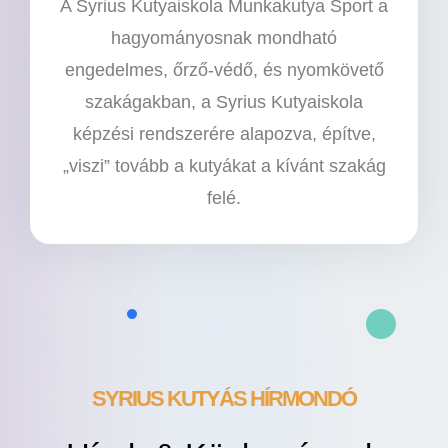
A Syrius Kutyaiskola Munkakutya Sport a
hagyományosnak mondható
engedelmes, őrző-védő, és nyomkövető
szakágakban, a Syrius Kutyaiskola
képzési rendszerére alapozva, építve,
„viszi” tovább a kutyákat a kívánt szakág
felé.
SYRIUS KUTYÁS HÍRMONDÓ