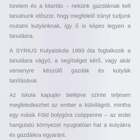
türelem és a kitartás – nekünk gazdáknak kell
tanulnunk először, hogy megfelelő irányt tudjunk
mutatni kutyánknak, így ő is képes legyen a
tanulásra.
A SYRIUS Kutyaiskola 1993 óta foglalkozik a
tanulásra vágyó, a segítséget kérő, vagy akár
versenyre készülő gazdák és kutyáik
tanításával.
Az iskola kapuján belépve szinte teljesen
megfeledkezhet az ember a külvilágról, mintha
egy másik Föld bolygóra csöppenne – az erdei
hangulatú környezet nyugtatóan hat a kutyákra
és gazdáikra egyaránt.