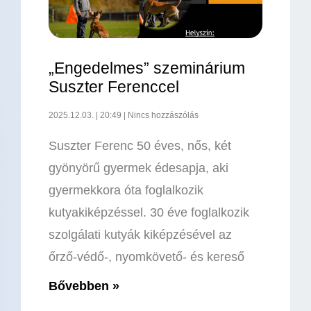
„Engedelmes” szeminárium
Suszter Ferenccel
2025.12.03.
20:49
Nincs hozzászólás
Suszter Ferenc 50 éves, nős, két
gyönyörű gyermek édesapja, aki
gyermekkora óta foglalkozik
kutyakiképzéssel. 30 éve foglalkozik
szolgálati kutyák kiképzésével az
őrző-védő-, nyomkövető- és kereső
Bővebben »