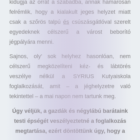
kidugja az orrát a szabadba, annak hamarosan
felrémlik, hogy a kialakult jeges helyzet miatt
csak a szőrös talpú
és
csúszásgátlóval szerelt
egyedeknek célszerű a várost beborító
jégpályára menni.
Sajnos, oly’ sok helyhez hasonlóan, nem
célszerű megközelíteni kéz- és lábtörés
veszélye nélkül a SYRIUS Kutyaiskola
foglalkozását, amit – a jéghelyzetre való
tekintettel – a mai napon nem tartunk meg.
Úgy véljük, a gazdák és négylábú barátaink
testi épségét veszélyeztetné a foglalkozás
megtartása, ezért döntöttünk úgy, hogy a