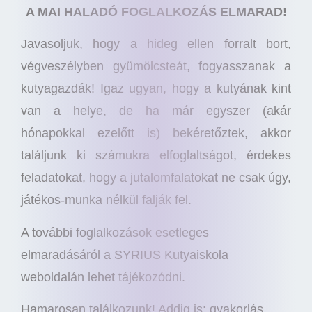
A MAI HALADÓ FOGLALKOZÁS ELMARAD!
Javasoljuk, hogy a hideg ellen forralt bort,
végveszélyben gyümölcsteát, fogyasszanak a
kutyagazdák! Igaz ugyan, hogy a kutyának kint
van a helye, de ha már egyszer (akár
hónapokkal ezelőtt is) bekéretőztek, akkor
találjunk ki számukra elfoglaltságot, érdekes
feladatokat, hogy a jutalomfalatokat ne csak úgy,
játékos-munka nélkül falják fel.
A további foglalkozások esetleges
elmaradásáról a SYRIUS Kutyaiskola
weboldalán lehet tájékozódni.
Hamarosan találkozunk! Addig is: gyakorlás,