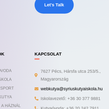
Let's Talk
OK
KAPCSOLAT
ÓVODA
7627 Pécs, Hársfa utca 253/5.,
SKOLA
Magyarország
Y SPORT
webkutya@syriuskutyaiskola.hu
KUTYA
Iskolavezető: +36 30 377 9881
 A HÁZNÁL
Kutyaóvoda: +36 20 242 7911