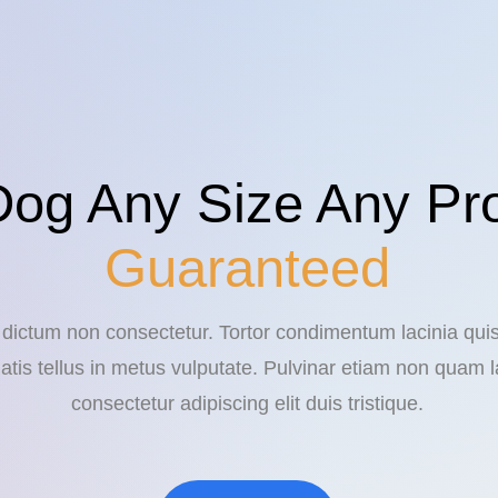
Dog Any Size Any Pr
Guaranteed
n dictum non consectetur. Tortor condimentum lacinia qui
atis tellus in metus vulputate. Pulvinar etiam non quam l
consectetur adipiscing elit duis tristique.