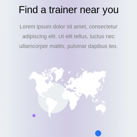
Find a trainer near you
Lorem ipsum dolor sit amet, consectetur
adipiscing elit. Ut elit tellus, luctus nec
ullamcorper mattis, pulvinar dapibus leo.
Mark is located in Canada and is an
experienced trainer.
Wendy is located in China and is an
Steven is located in Finland and is a
Nola is located in Brazil and is an
experienced trainer.
experienced trainer.
Betty is located in Africa and is an
experienced trainer.
experienced trainer.