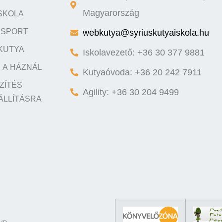
SKOLA
Magyarország
Y SPORT
webkutya@syriuskutyaiskola.hu
KUTYA
Iskolavezető: +36 30 377 9881
 A HÁZNÁL
Kutyaóvoda: +36 20 242 7911
ZÍTÉS
Agility: +36 30 204 9499
ÁLLÍTÁSRA