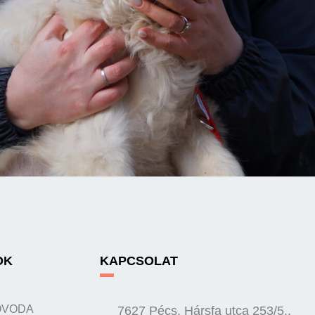
OK
KAPCSOLAT
ÓVODA
7627 Pécs, Hársfa utca 253/5.,