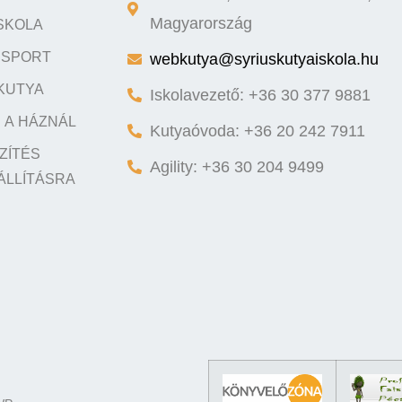
SKOLA
Magyarország
Y SPORT
webkutya@syriuskutyaiskola.hu
KUTYA
Iskolavezető: +36 30 377 9881
 A HÁZNÁL
Kutyaóvoda: +36 20 242 7911
ZÍTÉS
Agility: +36 30 204 9499
ÁLLÍTÁSRA