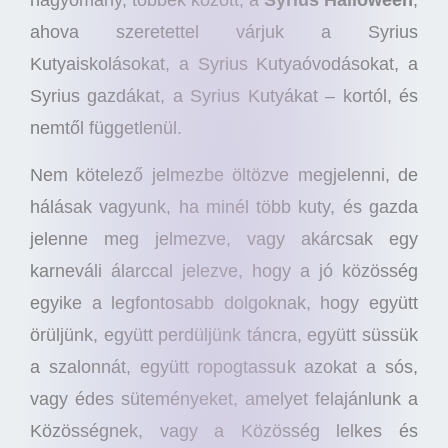
hagyomány, többek között, a
Syrius Halloween
,
ahova szeretettel várjuk a Syrius
Kutyaiskolásokat, a Syrius Kutyaóvodásokat, a
Syrius gazdákat, a Syrius Kutyákat – kortól, és
nemtől függetlenül.
Nem kötelező jelmezbe öltözve megjelenni, de
hálásak vagyunk, ha minél több kuty, és gazda
jelenne meg jelmezve, vagy akárcsak egy
karneváli álarccal jelezve, hogy a jó közösség
egyike a legfontosabb dolgoknak, hogy együtt
örüljünk, együtt perdüljünk táncra, együtt süssük
a szalonnát, együtt ropogtassuk azokat a sós,
vagy édes süteményeket, amelyet felajánlunk a
Közösségnek, vagy a Közösség lelkes és