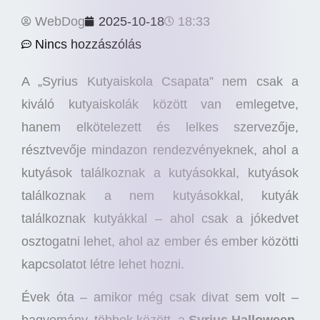
WebDog
2025-10-18
18:33
Nincs hozzászólás
A „Syrius Kutyaiskola Csapata” nem csak a
kiváló kutyaiskolák között van emlegetve,
hanem elkötelezett és lelkes szervezője,
résztvevője mindazon rendezvényeknek, ahol a
kutyások találkoznak a kutyásokkal, kutyások
találkoznak a nem kutyásokkal, kutyák
találkoznak kutyákkal – ahol csak a jókedvet
osztogatni lehet, ahol az ember és ember közötti
kapcsolatot létre lehet hozni.
Évek óta – amikor még csak divat sem volt –