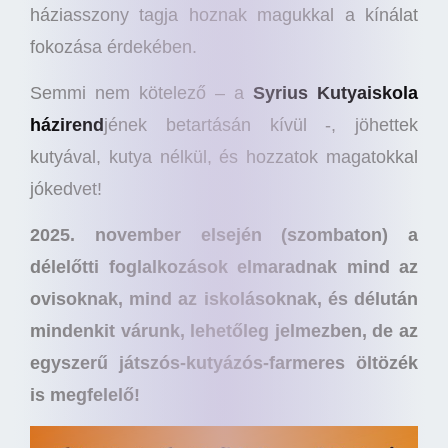
háziasszony tagja hoznak magukkal a kínálat
fokozása érdekében.
Semmi nem kötelező – a
Syrius Kutyaiskola
házirend
jének betartásán kívül -, jöhettek
kutyával, kutya nélkül, és hozzatok magatokkal
jókedvet!
2025. november elsején (szombaton) a
délelőtti foglalkozások elmaradnak mind az
ovisoknak, mind az iskolásoknak, és délután
mindenkit várunk, lehetőleg jelmezben, de az
egyszerű játszós-kutyázós-farmeres öltözék
is megfelelő!