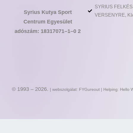
SYRIUS FELKÉS
Syrius Kutya Sport
VERSENYRE, KI
Centrum Egyesület
adószám: 18317071–1–0 2
© 1993 – 2026.
| webszolgálat: FYGureout | Helping: Hello