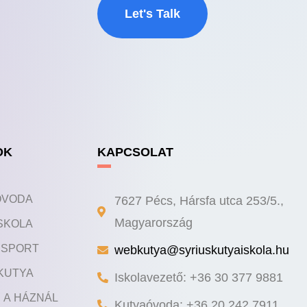
Let's Talk
OK
KAPCSOLAT
ÓVODA
7627 Pécs, Hársfa utca 253/5.,
SKOLA
Magyarország
Y SPORT
webkutya@syriuskutyaiskola.hu
KUTYA
Iskolavezető: +36 30 377 9881
 A HÁZNÁL
Kutyaóvoda: +36 20 242 7911