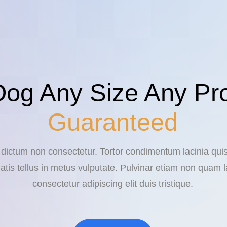
Dog Any Size Any Pr
Guaranteed
n dictum non consectetur. Tortor condimentum lacinia qui
atis tellus in metus vulputate. Pulvinar etiam non quam l
consectetur adipiscing elit duis tristique.