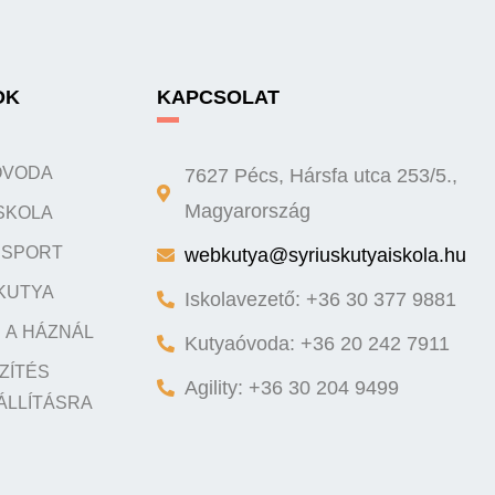
OK
KAPCSOLAT
ÓVODA
7627 Pécs, Hársfa utca 253/5.,
SKOLA
Magyarország
Y SPORT
webkutya@syriuskutyaiskola.hu
KUTYA
Iskolavezető: +36 30 377 9881
 A HÁZNÁL
Kutyaóvoda: +36 20 242 7911
ZÍTÉS
Agility: +36 30 204 9499
ÁLLÍTÁSRA