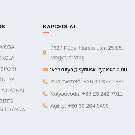
OK
KAPCSOLAT
ÓVODA
7627 Pécs, Hársfa utca 253/5.,
SKOLA
Magyarország
Y SPORT
webkutya@syriuskutyaiskola.hu
KUTYA
Iskolavezető: +36 30 377 9881
 A HÁZNÁL
Kutyaóvoda: +36 20 242 7911
ZÍTÉS
Agility: +36 30 204 9499
ÁLLÍTÁSRA