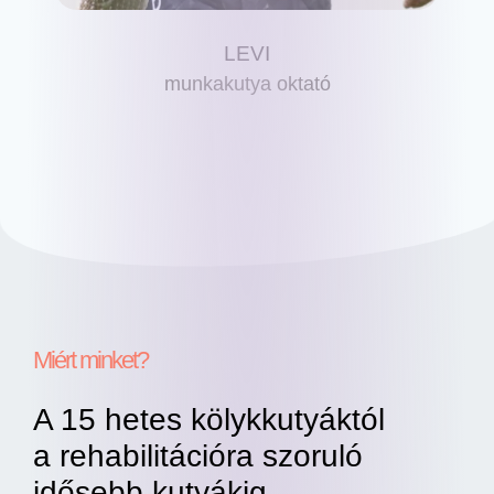
LEVI
munkakutya oktató
Miért minket?
A 15 hetes kölykkutyáktól
a rehabilitációra szoruló
idősebb kutyákig,