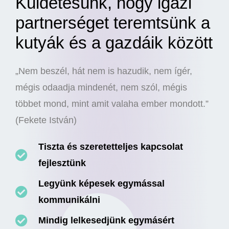
Küldetésünk, hogy igazi
partnerséget teremtsünk a
kutyák és a gazdáik között
„Nem beszél, hát nem is hazudik, nem ígér,
mégis odaadja mindenét, nem szól, mégis
többet mond, mint amit valaha ember mondott.”
(Fekete István)
Tiszta és szeretetteljes kapcsolat
fejlesztünk
Legyünk képesek egymással
kommunikálni
Mindig lelkesedjünk egymásért