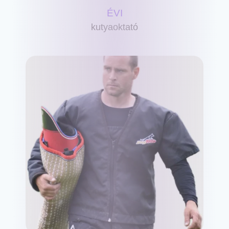
ÉVI
kutyaoktató