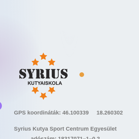
GPS koordináták: 46.100339 18.260302
Syrius Kutya Sport Centrum Egyesület
adószám: 18317071–1–0 2