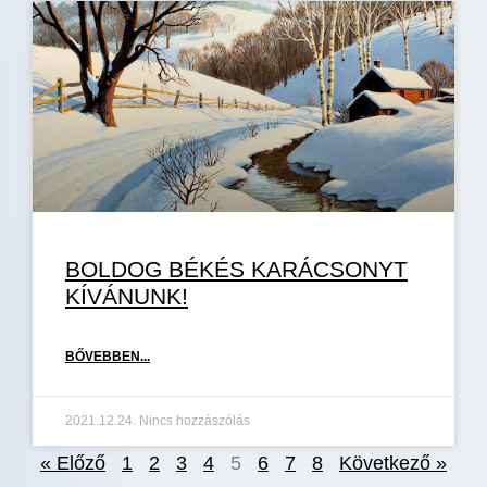
BOLDOG BÉKÉS KARÁCSONYT
KÍVÁNUNK!
BŐVEBBEN...
2021.12.24.
Nincs hozzászólás
« Előző
1
2
3
4
5
6
7
8
Következő »