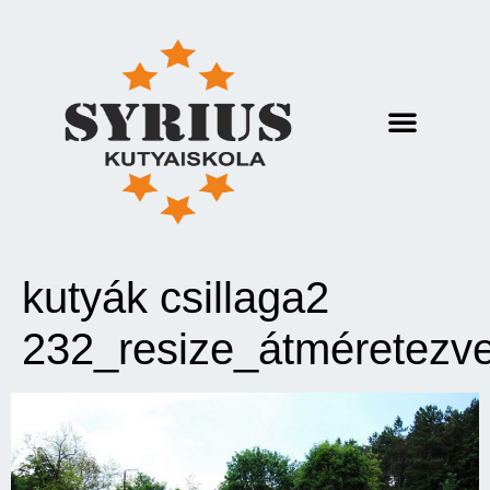
kutyák csillaga2
232_resize_átméretezv