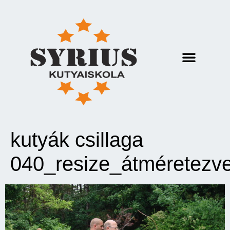
kutyák csillaga
040_resize_átméretezv