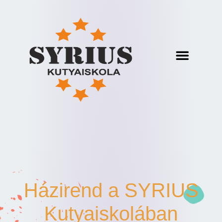
Házirend a SYRIUS
Kutyaiskolában