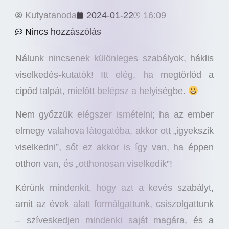
Kutyatanoda
2024-01-22
16:09
Nincs hozzászólás
Nálunk nincsenek különleges szabályok, háklis
viselkedés-kutatók! Itt elég, ha megtörlöd a
cipőd talpát, mielőtt belépsz a helyiségbe.
Nem győzzük elégszer ismételni; ha az ember
elmegy valahova látogatóba, akkor ott „igyekszik
viselkedni”, sőt ez akkor is így van, ha éppen
otthon van, és „otthonosan viselkedik”!
Kérünk mindenkit, hogy azt a kevés szabályt,
amit az évek alatt formálgattunk, csiszolgattunk
– szíveskedjen mindenki saját magára, és a