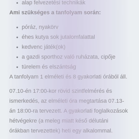
alap felvezetési technikák
Ami szükséges a tanfolyam során:
póráz, nyakörv
éhes kutya sok jutalomfalattal
kedvenc játék(ok)
a gazdi sporthoz való ruházata, cipője
türelem és elszántság
A tanfolyam 1 elméleti és 8 gyakorlati órából áll.
07.10-én 17:00-kor rövid szintfelmérés és
ismerkedés, az elméleti óra megtartása 07.13-
án 18:00-ra tervezett. A gyakorlati foglalkozások
hétvégekre (a meleg miatt késő délutáni
órákban tervezettek) heti egy alkalommal.