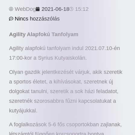
WebDog
2021-06-18
15:12
Nincs hozzászólás
Agility Alapfokú Tanfolyam
Agility alapfokú tanfolyam indul 2021.07.10-én
17:00-kor a Syrius Kutyaiskolán.
Olyan gazdik jelentkezését várjuk, akik szeretik
a sportos életet, a kihívásokat, szeretnek új
dolgokat tanulni, szeretik a sok házi feladatot,
szeretnék szorosabbra fűzni kapcsolatukat a
kutyájukkal.
A foglalkozások 5-6 fős csoportokban zajlanak,
létszámtól függően korcsoportra bontva