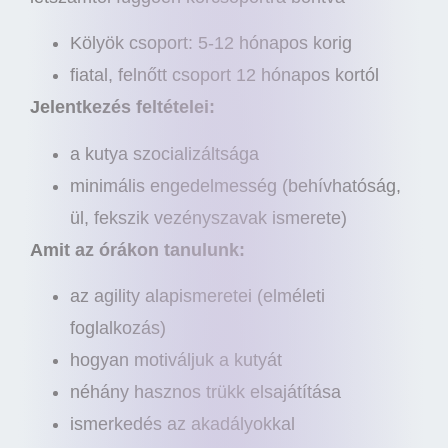
Kölyök csoport: 5-12 hónapos korig
fiatal, felnőtt csoport 12 hónapos kortól
Jelentkezés feltételei:
a kutya szocializáltsága
minimális engedelmesség (behívhatóság,
ül, fekszik vezényszavak ismerete)
Amit az órákon tanulunk:
az agility alapismeretei (elméleti
foglalkozás)
hogyan motiváljuk a kutyát
néhány hasznos trükk elsajátítása
ismerkedés az akadályokkal