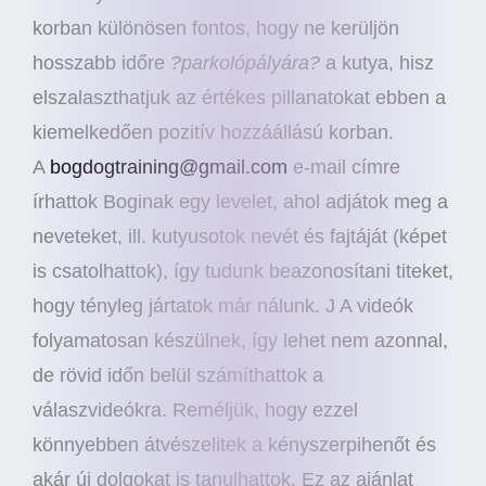
korban különösen fontos, hogy ne kerüljön
hosszabb időre
?parkolópályára?
a kutya, hisz
elszalaszthatjuk az értékes pillanatokat ebben a
kiemelkedően pozitív hozzáállású korban.
A
bogdogtraining@gmail.com
e-mail címre
írhattok Boginak egy levelet, ahol adjátok meg a
neveteket, ill. kutyusotok nevét és fajtáját (képet
is csatolhattok), így tudunk beazonosítani titeket,
hogy tényleg jártatok már nálunk. J A videók
folyamatosan készülnek, így lehet nem azonnal,
de rövid időn belül számíthattok a
válaszvideókra. Reméljük, hogy ezzel
könnyebben átvészelitek a kényszerpihenőt és
akár új dolgokat is tanulhattok. Ez az ajánlat