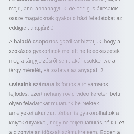
majd, ahol abbahagytuk, de addig is állítsatok
össze magatoknak gyakorló házi feladatokat az
eddigiek alapján! J
A
haladó csoport
os gazdikat bíztatjuk, hogy a
szokásos gyakorlatok mellett ne feledkezzetek
meg a tárgyjelzésről sem, akár csökkentve a
tárgy méretét, változtatva az anyagát! J
Ovisaink számára
is fontos a folyamatos
fejlődés, ezért néhány rövid videó keretén belül
olyan feladatokat mutatunk be Nektek,
amelyeket akár zárt térben is gyakorolhattok a
kölyökkutyákkal, hogy ne teljen tanulás nélkül ez
a bizonytalan időszak számukra sem. Ebben a