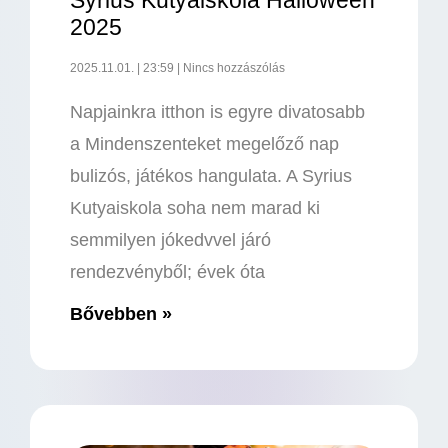
Syrius Kutyaiskola Halloween
2025
2025.11.01.
23:59
Nincs hozzászólás
Napjainkra itthon is egyre divatosabb
a Mindenszenteket megelőző nap
bulizós, játékos hangulata. A Syrius
Kutyaiskola soha nem marad ki
semmilyen jókedvvel járó
rendezvényből; évek óta
Bővebben »