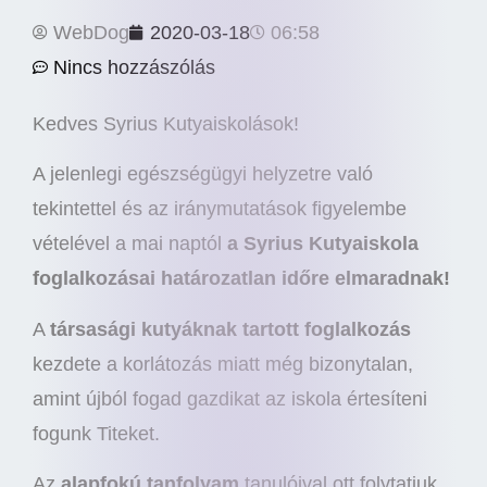
WebDog
2020-03-18
06:58
Nincs hozzászólás
Kedves Syrius Kutyaiskolások!
A jelenlegi egészségügyi helyzetre való
tekintettel és az iránymutatások figyelembe
vételével a mai naptól
a Syrius Kutyaiskola
foglalkozásai határozatlan időre elmaradnak!
A
társasági kutyáknak tartott foglalkozás
kezdete a korlátozás miatt még bizonytalan,
amint újból fogad gazdikat az iskola értesíteni
fogunk Titeket.
Az
alapfokú tanfolyam
tanulóival ott folytatjuk