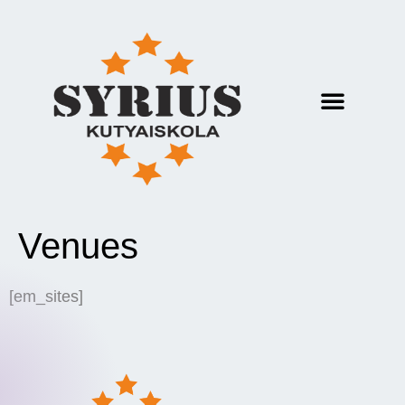
Venues
[em_sites]