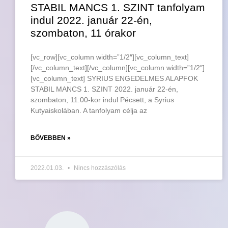
STABIL MANCS 1. SZINT tanfolyam
indul 2022. január 22-én,
szombaton, 11 órakor
[vc_row][vc_column width=”1/2″][vc_column_text]
[/vc_column_text][/vc_column][vc_column width=”1/2″]
[vc_column_text] SYRIUS ENGEDELMES ALAPFOK
STABIL MANCS 1. SZINT 2022. január 22-én,
szombaton, 11:00-kor indul Pécsett, a Syrius
Kutyaiskolában. A tanfolyam célja az
BŐVEBBEN »
2022.01.03.
Nincs hozzászólás