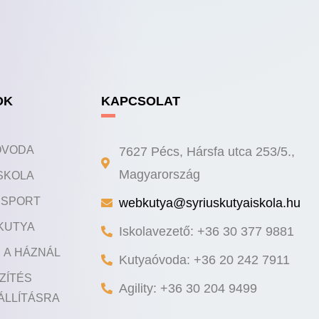
OK
KAPCSOLAT
ÓVODA
7627 Pécs, Hársfa utca 253/5.,
SKOLA
Magyarország
Y SPORT
webkutya@syriuskutyaiskola.hu
KUTYA
Iskolavezető: +36 30 377 9881
 A HÁZNÁL
Kutyaóvoda: +36 20 242 7911
ZÍTÉS
Agility: +36 30 204 9499
ÁLLÍTÁSRA