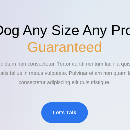
Dog Any Size Any Pr
Guaranteed
n dictum non consectetur. Tortor condimentum lacinia qui
atis tellus in metus vulputate. Pulvinar etiam non quam l
consectetur adipiscing elit duis tristique.
Let's Talk