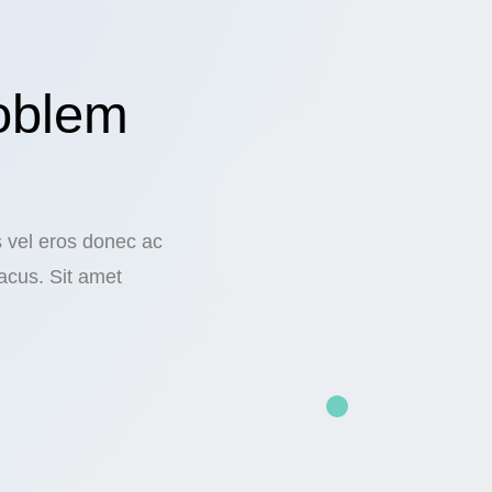
oblem
s vel eros donec ac
acus. Sit amet