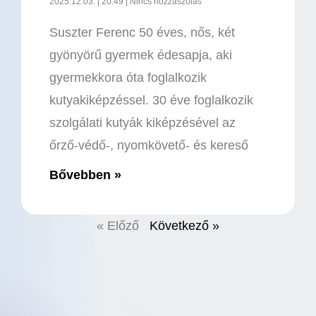
2025.12.03.
20:49
Nincs hozzászólás
Suszter Ferenc 50 éves, nős, két
gyönyörű gyermek édesapja, aki
gyermekkora óta foglalkozik
kutyakiképzéssel. 30 éve foglalkozik
szolgálati kutyák kiképzésével az
őrző-védő-, nyomkövető- és kereső
Bővebben »
« Előző
Következő »