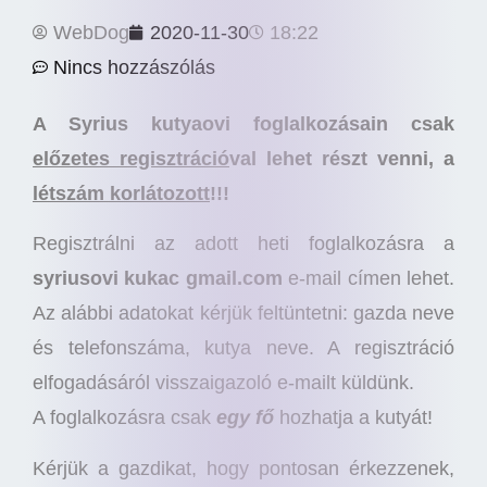
WebDog
2020-11-30
18:22
Nincs hozzászólás
A Syrius kutyaovi foglalkozásain csak
előzetes regisztráció
val lehet részt venni, a
létszám korlátozott
!!!
Regisztrálni az adott heti foglalkozásra a
syriusovi kukac gmail.com
e-mail címen lehet.
Az alábbi adatokat kérjük feltüntetni: gazda neve
és telefonszáma, kutya neve. A regisztráció
elfogadásáról visszaigazoló e-mailt küldünk.
A foglalkozásra csak
egy fő
hozhatja a kutyát!
Kérjük a gazdikat, hogy pontosan érkezzenek,