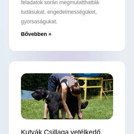
feladatok során megmutatthatták
tudásukat, engedelmességüket,
gyorsaságukat.
Bővebben »
Kutyák Csillaga vetélkedő