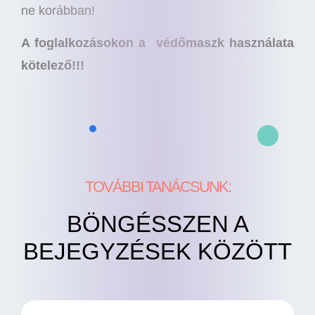
ne korábban!
A foglalkozásokon a védőmaszk használata
kötelező!!!
TOVÁBBI TANÁCSUNK:
BÖNGÉSSZEN A
BEJEGYZÉSEK KÖZÖTT