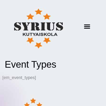
Event Types
[em_event_types]