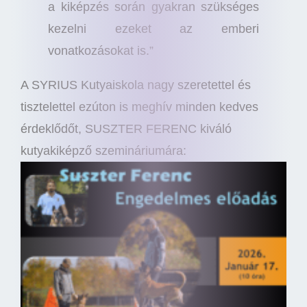
a kiképzés során gyakran szükséges
kezelni ezeket az emberi
vonatkozásokat is.”
A SYRIUS Kutyaiskola nagy szeretettel és
tisztelettel ezúton is meghív minden kedves
érdeklődőt, SUSZTER FERENC kiváló
kutyakiképző szemináriumára: