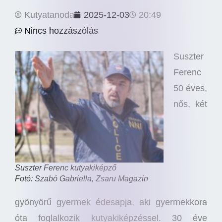
Kutyatanoda
2025-12-03
20:49
Nincs hozzászólás
Suszter
Ferenc
50 éves,
nős, két
Suszter Ferenc kutyakiképző
Fotó: Szabó Gabriella, Zsaru Magazin
gyönyörű gyermek édesapja, aki gyermekkora
óta foglalkozik kutyakiképzéssel. 30 éve