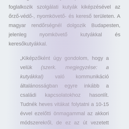
foglalkozik szolgálati kutyák kiképzésével az
őrző-védő-, nyomkövető- és kereső területen. A
magyar rendőrségnél dolgozik Budapesten,
jelenleg nyomkövető kutyákkal és
keresőkutyákkal.
„Kiképzőként úgy gondolom, hogy a
velük
(szerk. megjegyzése: a
kutyákkal)
való kommunikáció
általánosságban egyre inkább a
családi kapcsolatokhoz hasonlít.
Tudnék heves vitákat folytatni a 10-15
évvel ezelőtti önmagammal az akkori
módszerekről, de ez az út vezetett