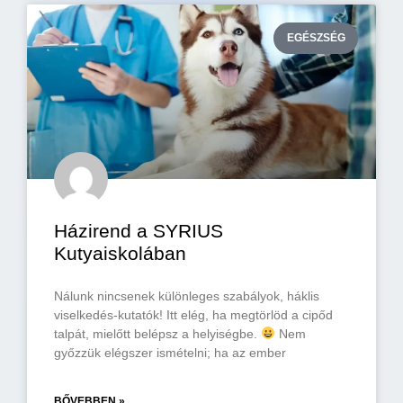
EGÉSZSÉG
Házirend a SYRIUS
Kutyaiskolában
Nálunk nincsenek különleges szabályok, háklis
viselkedés-kutatók! Itt elég, ha megtörlöd a cipőd
talpát, mielőtt belépsz a helyiségbe.
Nem
győzzük elégszer ismételni; ha az ember
BŐVEBBEN »