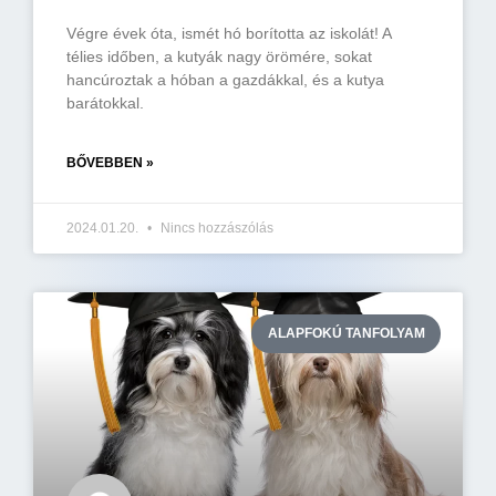
Végre évek óta, ismét hó borította az iskolát! A
télies időben, a kutyák nagy örömére, sokat
hancúroztak a hóban a gazdákkal, és a kutya
barátokkal.
BŐVEBBEN »
2024.01.20.
Nincs hozzászólás
ALAPFOKÚ TANFOLYAM