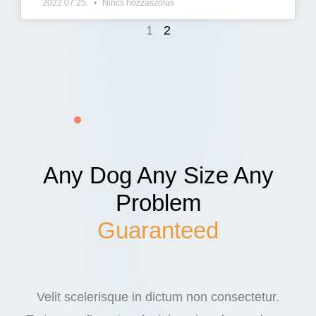
2022.07.25.
Nincs hozzászólás
1
2
Any Dog Any Size Any
Problem
Guaranteed
Velit scelerisque in dictum non consectetur.