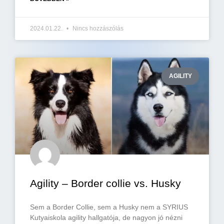
2024.01.22.
Nincs hozzászólás
AGILITY
Agility – Border collie vs. Husky
Sem a Border Collie, sem a Husky nem a SYRIUS
Kutyaiskola agility hallgatója, de nagyon jó nézni