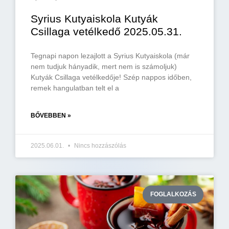
Syrius Kutyaiskola Kutyák
Csillaga vetélkedő 2025.05.31.
Tegnapi napon lezajlott a Syrius Kutyaiskola (már
nem tudjuk hányadik, mert nem is számoljuk)
Kutyák Csillaga vetélkedője! Szép nappos időben,
remek hangulatban telt el a
BŐVEBBEN »
2025.06.01.
Nincs hozzászólás
FOGLALKOZÁS