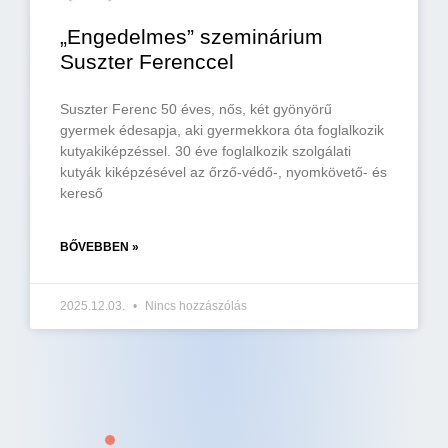
„Engedelmes” szeminárium
Suszter Ferenccel
Suszter Ferenc 50 éves, nős, két gyönyörű
gyermek édesapja, aki gyermekkora óta foglalkozik
kutyakiképzéssel. 30 éve foglalkozik szolgálati
kutyák kiképzésével az őrző-védő-, nyomkövető- és
kereső
BŐVEBBEN »
2025.12.03.
Nincs hozzászólás