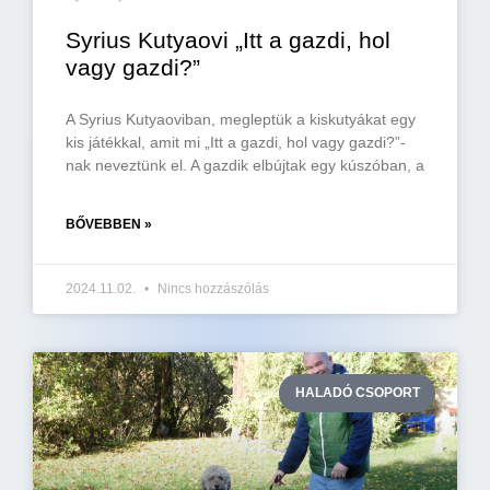
Syrius Kutyaovi „Itt a gazdi, hol
vagy gazdi?”
A Syrius Kutyaoviban, megleptük a kiskutyákat egy
kis játékkal, amit mi „Itt a gazdi, hol vagy gazdi?”-
nak neveztünk el. A gazdik elbújtak egy kúszóban, a
BŐVEBBEN »
2024.11.02.
Nincs hozzászólás
HALADÓ CSOPORT