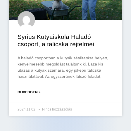
Syrius Kutyaiskola Haladó
csoport, a talicska rejtelmei
A haladó csoportban a kutyák sétáltatása helyett,
kényelmesebb megoldást találtunk ki. Laza kis
utazás a kutyák számára, egy jóképű talicska
használatával. Az egyszerűnek látszó feladat,
BŐVEBBEN »
2024.11.02.
Nincs hozzászólás