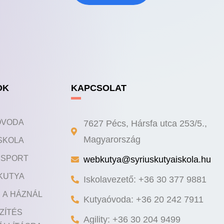
OK
KAPCSOLAT
ÓVODA
7627 Pécs, Hársfa utca 253/5.,
SKOLA
Magyarország
Y SPORT
webkutya@syriuskutyaiskola.hu
KUTYA
Iskolavezető: +36 30 377 9881
 A HÁZNÁL
Kutyaóvoda: +36 20 242 7911
ZÍTÉS
Agility: +36 30 204 9499