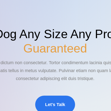
Dog Any Size Any Pr
Guaranteed
n dictum non consectetur. Tortor condimentum lacinia qui
atis tellus in metus vulputate. Pulvinar etiam non quam l
consectetur adipiscing elit duis tristique.
Let's Talk