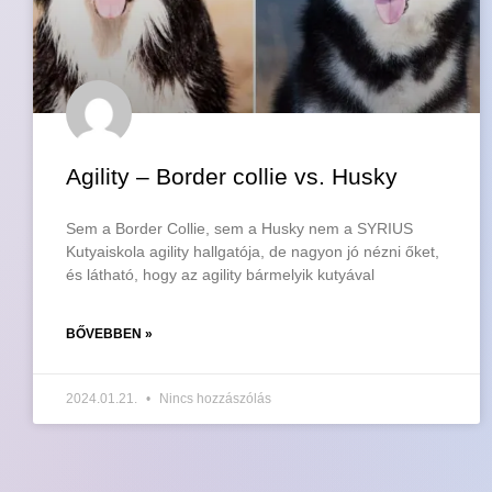
Agility – Border collie vs. Husky
Sem a Border Collie, sem a Husky nem a SYRIUS
Kutyaiskola agility hallgatója, de nagyon jó nézni őket,
és látható, hogy az agility bármelyik kutyával
BŐVEBBEN »
2024.01.21.
Nincs hozzászólás